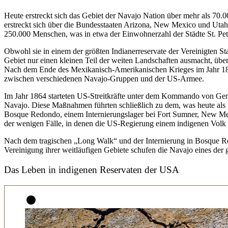
Heute erstreckt sich das Gebiet der Navajo Nation über mehr als 70.
erstreckt sich über die Bundesstaaten Arizona, New Mexico und Utah 
250.000 Menschen, was in etwa der Einwohnerzahl der Städte St. Pete
Obwohl sie in einem der größten Indianerreservate der Vereinigten Sta
Gebiet nur einen kleinen Teil der weiten Landschaften ausmacht, über 
Nach dem Ende des Mexikanisch-Amerikanischen Krieges im Jahr 184
zwischen verschiedenen Navajo-Gruppen und der US-Armee.
Im Jahr 1864 starteten US-Streitkräfte unter dem Kommando von Gen
Navajo. Diese Maßnahmen führten schließlich zu dem, was heute al
Bosque Redondo, einem Internierungslager bei Fort Sumner, New Mexi
der wenigen Fälle, in denen die US-Regierung einem indigenen Volk di
Nach dem tragischen „Long Walk“ und der Internierung in Bosque Redo
Vereinigung ihrer weitläufigen Gebiete schufen die Navajo eines der
Das Leben in indigenen Reservaten der USA