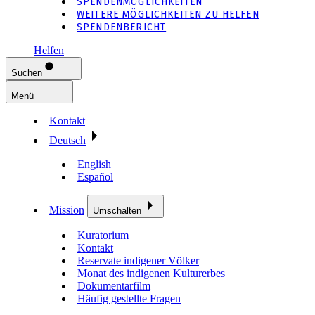
SPENDENMÖGLICHKEITEN
WEITERE MÖGLICHKEITEN ZU HELFEN
SPENDENBERICHT
Helfen
Suchen
Menü
Kontakt
Deutsch
English
Español
Mission
Umschalten
Kuratorium
Kontakt
Reservate indigener Völker
Monat des indigenen Kulturerbes
Dokumentarfilm
Häufig gestellte Fragen