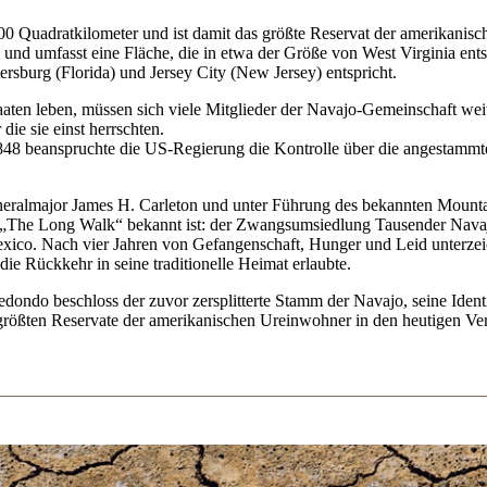
000 Quadratkilometer und ist damit das größte Reservat der amerikani
und umfasst eine Fläche, die in etwa der Größe von West Virginia ent
rsburg (Florida) und Jersey City (New Jersey) entspricht.
aten leben, müssen sich viele Mitglieder der Navajo-Gemeinschaft weite
die sie einst herrschten.
8 beanspruchte die US-Regierung die Kontrolle über die angestammt
eralmajor James H. Carleton und unter Führung des bekannten Mountai
s „The Long Walk“ bekannt ist: der Zwangsumsiedlung Tausender Nav
co. Nach vier Jahren von Gefangenschaft, Hunger und Leid unterzeich
e Rückkehr in seine traditionelle Heimat erlaubte.
ndo beschloss der zuvor zersplitterte Stamm der Navajo, seine Identit
 größten Reservate der amerikanischen Ureinwohner in den heutigen Ver