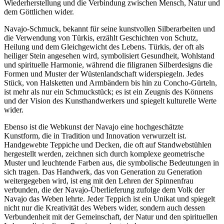
Wiederherstellung und die Verbindung zwischen Mensch, Natur und
dem Göttlichen wider.
Navajo-Schmuck, bekannt für seine kunstvollen Silberarbeiten und
die Verwendung von Türkis, erzählt Geschichten von Schutz,
Heilung und dem Gleichgewicht des Lebens. Türkis, der oft als
heiliger Stein angesehen wird, symbolisiert Gesundheit, Wohlstand
und spirituelle Harmonie, während die filigranen Silberdesigns die
Formen und Muster der Wüstenlandschaft widerspiegeln. Jedes
Stück, von Halsketten und Armbändern bis hin zu Concho-Gürteln,
ist mehr als nur ein Schmuckstück; es ist ein Zeugnis des Könnens
und der Vision des Kunsthandwerkers und spiegelt kulturelle Werte
wider.
Ebenso ist die Webkunst der Navajo eine hochgeschätzte
Kunstform, die in Tradition und Innovation verwurzelt ist.
Handgewebte Teppiche und Decken, die oft auf Standwebstühlen
hergestellt werden, zeichnen sich durch komplexe geometrische
Muster und leuchtende Farben aus, die symbolische Bedeutungen in
sich tragen. Das Handwerk, das von Generation zu Generation
weitergegeben wird, ist eng mit den Lehren der Spinnenfrau
verbunden, die der Navajo-Überlieferung zufolge dem Volk der
Navajo das Weben lehrte. Jeder Teppich ist ein Unikat und spiegelt
nicht nur die Kreativität des Webers wider, sondern auch dessen
Verbundenheit mit der Gemeinschaft, der Natur und den spirituellen