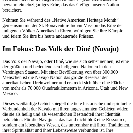
bewahrt ein einzigartiges Erbe, das das Gefüge unserer Nation
bereichert.
Nehmen Sie während des „Native American Heritage Month“
gemeinsam mit der St. Bonaventure Indian Mission das Erbe der
indigenen Völker Amerikas in Ehren, würdigen Sie ihre Kämpfe
und feiern Sie ihre bis heute andauernde Präsenz.
Im Fokus: Das Volk der Diné (Navajo)
Das Volk der Navajo, oder Diné, wie sie sich selbst nennen, ist eine
der größten und bedeutendsten indigenen Nationen in den
Vereinigten Staaten. Mit einer Bevölkerung von über 300.000
Menschen ist die Navajo Nation das größte Reservat der
amerikanischen Ureinwohner und erstreckt sich über eine Fläche
von mehr als 70.000 Quadratkilometern in Arizona, Utah und New
Mexico.
Dieses weitläufige Gebiet spiegelt die tiefe historische und spirituelle
Verbundenheit der Navajo mit ihren angestammten Gebieten wider,
die sie als heilig und als wesentlichen Bestandteil ihrer Identität
betrachten. Für die Navajo ist das Land nicht bloß eine Ressource,
sondern ein lebendiges Wesen, das untrennbar mit ihren Traditionen,
ihrer Spiritualität und ihrer Lebensweise verbunden ist. Ihre